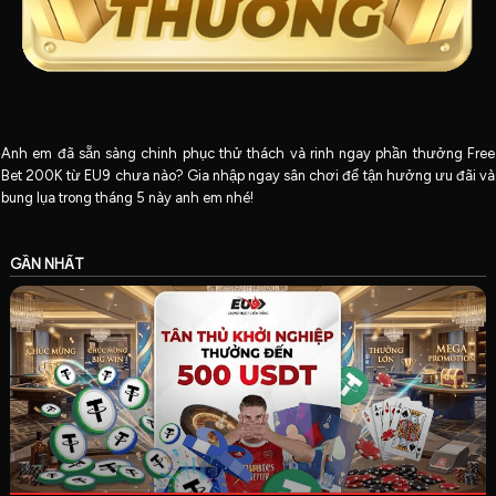
Anh em đã sẵn sàng chinh phục thử thách và rinh ngay phần thưởng Free
Bet 200K từ EU9 chưa nào? Gia nhập ngay sân chơi để tận hưởng ưu đãi và
bung lụa trong tháng 5 này anh em nhé!
GẦN NHẤT