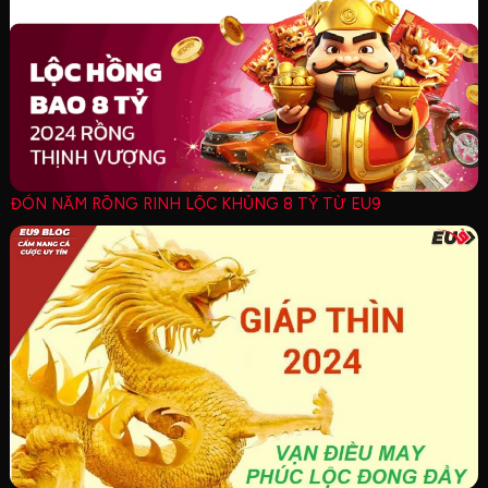
ĐÓN NĂM RỒNG RINH LỘC KHỦNG 8 TỶ TỪ EU9