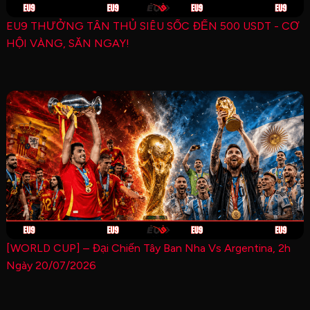
EU9 THƯỞNG TÂN THỦ SIÊU SỐC ĐẾN 500 USDT - CƠ
HỘI VÀNG, SĂN NGAY!
[WORLD CUP] – Đại Chiến Tây Ban Nha Vs Argentina, 2h
Ngày 20/07/2026