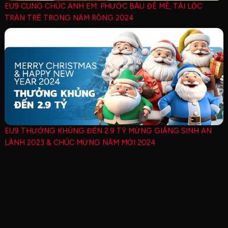
EU9 CUNG CHÚC ANH EM: PHƯỚC BÁU ĐÊ MÊ, TÀI LỘC
TRÀN TRỀ TRONG NĂM RỒNG 2024
EU9 THƯỞNG KHỦNG ĐẾN 2.9 TỶ MỪNG GIÁNG SINH AN
LÀNH 2023 & CHÚC MỪNG NĂM MỚI 2024