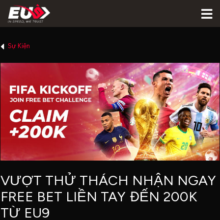
Sự Kiện
VƯỢT THỬ THÁCH NHẬN NGAY
FREE BET LIỀN TAY ĐẾN 200K
TỪ EU9