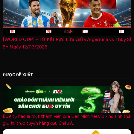
[WORLD CUP] - Tứ Kết Rực Lửa Giữa Argentina vs Thụy Sĩ
8h Ngày 12/07/2026
ĐƯỢC ĐỀ XUẤT
EU9 tự hào là một thành viên của Liên Minh YesVip - hệ sinh thái
giải trí trực tuyến hàng đầu Châu Á.