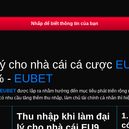
Nhấp để biết thông tin của bạn
lý cho nhà cái cá cược
E
% -
EUBET
EUBET
được lập ra nhằm hướng đến mục tiêu phát triển rộng rã
ó nhu cầu tăng thêm thu nhập, làm chủ tài chính cá nhân thì hi
Thu nhập khi làm đại
1
c
lý cho nhà cái EU9