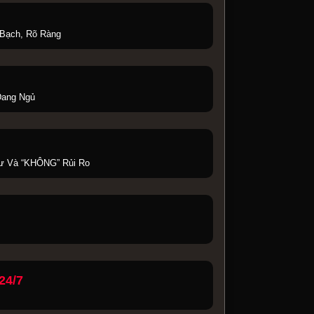
 Bạch, Rõ Ràng
Đang Ngủ
ư Và “KHÔNG” Rủi Ro
24/7