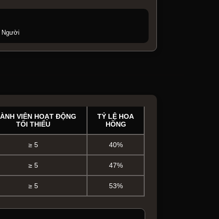
i Người
ÀNH VIÊN HOẠT ĐỘNG
TỶ LỆ HOA
TỐI THIỂU
HỒNG
≥ 5
40%
≥ 5
47%
≥ 5
53%