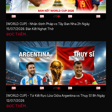
[WORLD CUP] - Nhận Định Pháp vs Tây Ban Nha 2h Ngày
15/07/2026: Bán Kết Nghẹt Thở
ĐỌC THÊM...
[WORLD CUP] - Tứ Kết Rực Lửa Giữa Argentina vs Thụy Sĩ 8h Ngày
12/07/2026
ĐỌC THÊM...