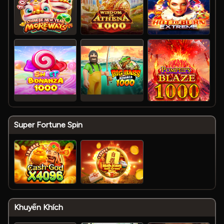
Super Fortune Spin
Khuyến Khích