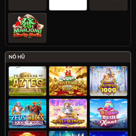
NỔ HŨ