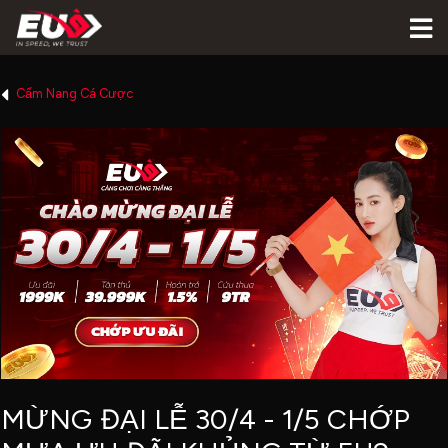
Cẩm Nang Cá Cược
MỪNG ĐẠI LỄ 30/4 - 1/5 CHỚP