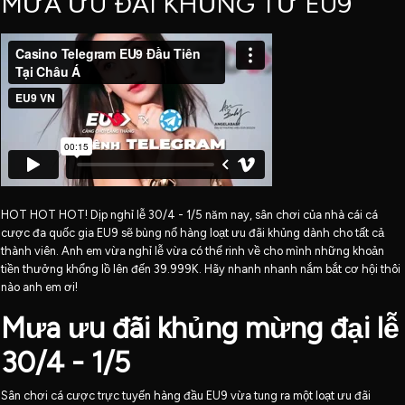
MƯA ƯU ĐÃI KHỦNG TỪ EU9
HOT HOT HOT! Dịp nghỉ lễ 30/4 - 1/5 năm nay, sân chơi của nhà cái cá
cược đa quốc gia EU9 sẽ bùng nổ hàng loạt ưu đãi khủng dành cho tất cả
thành viên. Anh em vừa nghỉ lễ vừa có thể rinh về cho mình những khoản
tiền thưởng khổng lồ lên đến 39.999K. Hãy nhanh nhanh nắm bắt cơ hội thôi
nào anh em ơi!
Mưa ưu đãi khủng mừng đại lễ
30/4 - 1/5
Sân chơi cá cược trực tuyến hàng đầu EU9 vừa tung ra một loạt ưu đãi