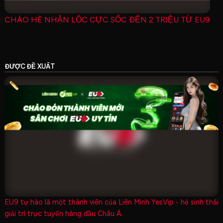
CHÀO HÈ NHẬN LỘC CỰC SỐC ĐẾN 2 TRIỆU TỪ EU9
ĐƯỢC ĐỀ XUẤT
EU9 tự hào là một thành viên của Liên Minh YesVip - hệ sinh thái
giải trí trực tuyến hàng đầu Châu Á.