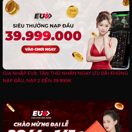
GIA NHẬP EU9, TÂN THỦ NHẬN NGAY ƯU ĐÃI KHỦNG
NẠP ĐẦU, NẠP 2 ĐẾN 39.999K