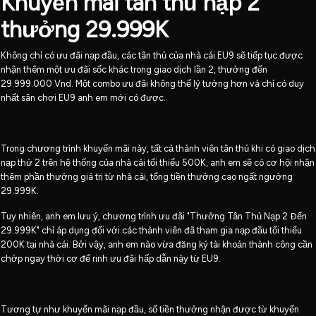
Khuyến mãi tân thủ nạp 2
thưởng 29.999K
Không chỉ có ưu đãi nạp đầu, các tân thủ của nhà cái EU9 sẽ tiếp tục được
nhận thêm một ưu đãi sốc khác trong giao dịch lần 2, thưởng đến
29.999.000 Vnd. Một combo ưu đãi không thể lý tưởng hơn và chỉ có duy
nhất sân chơi EU9 anh em mới có được.
Trong chương trình khuyến mãi này, tất cả thành viên tân thủ khi có giao dịch
nạp thứ 2 trên hệ thống của nhà cái tối thiểu 500K, anh em sẽ có cơ hội nhận
thêm phần thưởng giá trị từ nhà cái, tổng tiền thưởng cao ngất ngưởng
29.999K.
Tuy nhiên, anh em lưu ý, chương trình ưu đãi "Thưởng Tân Thủ Nạp 2 Đến
29.999K" chỉ áp dụng đối với các thành viên đã tham gia nạp đầu tối thiểu
200K tại nhà cái. Bởi vậy, anh em nào vừa đăng ký tài khoản thành công cần
chớp ngay thời cơ để rinh ưu đãi hấp dẫn này từ EU9.
Tương tự như khuyến mãi nạp đầu, số tiền thưởng nhận được từ khuyến