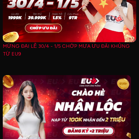
MỪNG ĐẠI LỄ 30/4 - 1/5 CHỚP MƯA ƯU ĐÃI KHỦNG
TỪ EU9