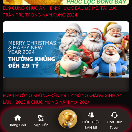
EU9 THƯỞNG KHỦNG ĐẾN 2.9 TỶ MỪNG GIÁNG SINH AN
LÀNH 2023 & CHÚC MỪNG NĂM MỚI 2024
''
GIỚI THIỆU
Chat Trực
Trang Chủ
Nạp Tiền
BẠN BÈ
Tuyến